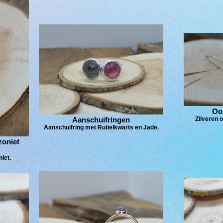
Oo
Aanschuifringen
Zilveren 
Aanschuifring met Rutielkwarts en Jade.
zoniet
iet.