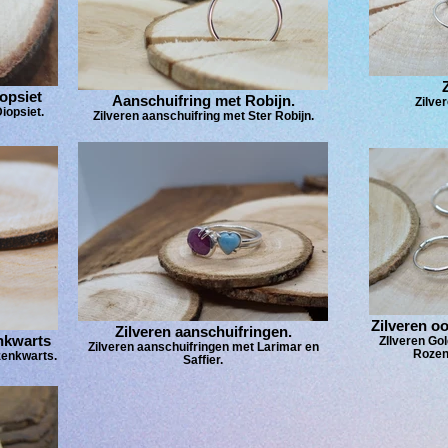
opsiet
Aanschuifring met Robijn.
Zilve
iopsiet.
Zilveren aanschuifring met Ster Robijn.
Zilveren o
Zilveren aanschuifringen.
nkwarts
ZIlveren Gol
Zilveren aanschuifringen met Larimar en
Rozen
zenkwarts.
Saffier.