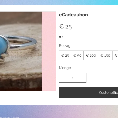
eCadeaubon
€ 25
Betrag
€ 25
€ 50
€ 100
€ 150
€
Menge
Kostenpflic