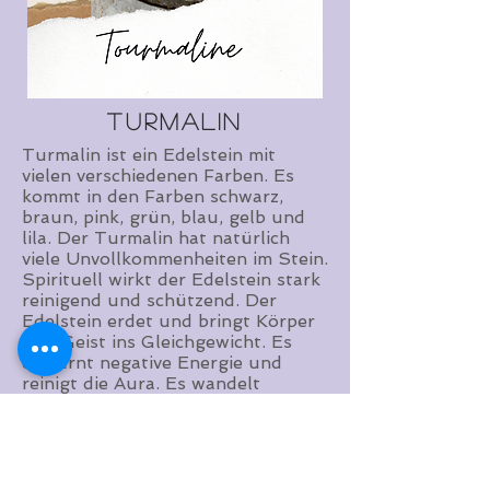
Turmalin
Turmalin ist ein Edelstein mit
vielen verschiedenen Farben. Es
kommt in den Farben schwarz,
braun, pink, grün, blau, gelb und
lila. Der Turmalin hat natürlich
viele Unvollkommenheiten im Stein.
Spirituell wirkt der Edelstein stark
reinigend und schützend. Der
Edelstein erdet und bringt Körper
und Geist ins Gleichgewicht. Es
entfernt negative Energie und
reinigt die Aura. Es wandelt
negative Energie,
Verhaltensmuster und Gedanken in
positive um.
© 2020 by RENAEJEWELS. Stolz erstellt mit
Wix.com