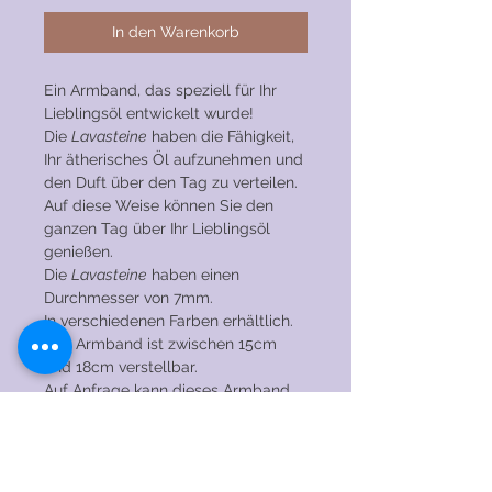
In den Warenkorb
Ein Armband, das speziell für Ihr
Lieblingsöl entwickelt wurde!
Die
Lavasteine
haben die Fähigkeit,
Ihr ätherisches Öl aufzunehmen und
den Duft über den Tag zu verteilen.
Auf diese Weise können Sie den
ganzen Tag über Ihr Lieblingsöl
genießen.
Die
Lavasteine
haben einen
Durchmesser von 7mm.
In verschiedenen Farben erhältlich.
Das Armband ist zwischen 15cm
und 18cm verstellbar.
Auf Anfrage kann dieses Armband
auch in einer anderen Größe
hergestellt werden.
Hergestellt aus 925er Silber.
Ich habe viele Edelsteine auf Lager.