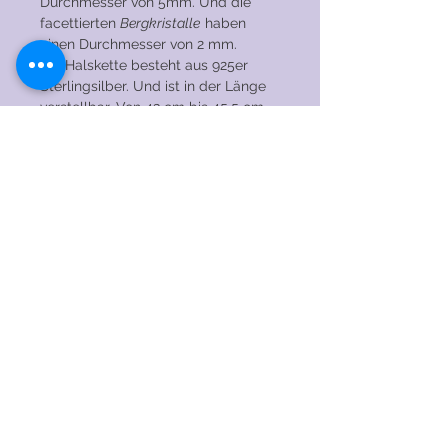
Durchmesser von 5mm. Und die
facettierten
Bergkristalle
haben
einen Durchmesser von 2 mm.
Die Halskette besteht aus 925er
Sterlingsilber. Und ist in der Länge
verstellbar. Von 43 cm bis 45,5 cm.
Wenn Sie diese Halskette mögen, sie
aber mit einem anderen Edelstein oder
in einer anderen Länge bevorzugen,
kontaktieren Sie mich bitte. Ich habe
viele Edelsteine auf Lager, daher sind
wir sicher, den perfekten für Sie zu
finden!
PFLEGEHINWEISE
→ Tragen Sie die Kette NICHT beim
Schlafen, Duschen, Schwimmen, Sport
oder anderen anstrengenden
© 2020 by RENAEJEWELS. Stolz erstellt mit
Aktivitäten.
Wix.com
→ Vermeiden Sie Kontakt und / oder