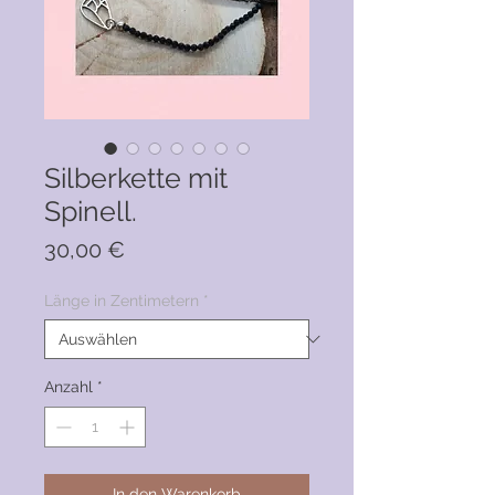
Silberkette mit
Spinell.
Preis
30,00 €
Länge in Zentimetern
*
Anzahl
*
In den Warenkorb