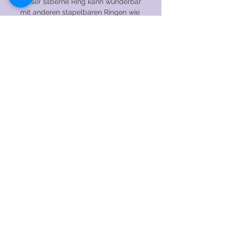
Dieser silberne Ring kann wunderbar
mit anderen stapelbaren Ringen wie
diesem silbernen kombiniert werden
Perlendrahtring
!
Ich habe viele Edelsteine auf Lager.
Magst du dieses Modell, aber
bevorzugst du ein anderes Juwel?
Senden Sie mir unverbindlich eine
Nachricht!
PFLEGEHINWEISE
→ Tragen Sie den Ring NICHT beim
Schlafen, Duschen, Schwimmen,
Trainieren oder bei anderen
© 2020 by RENAEJEWELS. Stolz erstellt mit
anstrengenden Aktivitäten.
Wix.com
→ Vermeiden Sie Kontakt und / oder
verwenden Sie Chemikalien,
Lösungsmittel, Parfüm und Make-up in
der Nähe des Schmucks, da diese den
Schmuck beschädigen können.
→ Lassen Sie den Ring nicht auf harte