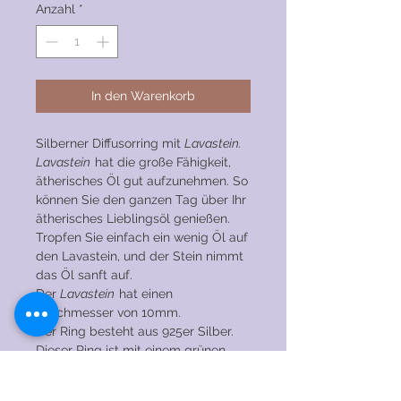
Anzahl
*
In den Warenkorb
Silberner Diffusorring mit
Lavastein.
Lavastein
hat die große Fähigkeit,
ätherisches Öl gut aufzunehmen. So
können Sie den ganzen Tag über Ihr
ätherisches Lieblingsöl genießen.
Tropfen Sie einfach ein wenig Öl auf
den Lavastein, und der Stein nimmt
das Öl sanft auf.
Der
Lavastein
hat einen
Durchmesser von 10mm.
Der Ring besteht aus 925er Silber.
Dieser Ring ist mit einem grünen
oder lila Lavastein erhältlich.
Dieser Ring kann wunderbar mit