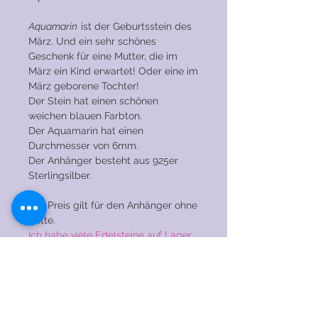
Aquamarin
ist der Geburtsstein des
März. Und ein sehr schönes
Geschenk für eine Mutter, die im
März ein Kind erwartet! Oder eine im
März geborene Tochter!
Der Stein hat einen schönen
weichen blauen Farbton.
Der Aquamarin hat einen
Durchmesser von 6mm.
Der Anhänger besteht aus 925er
Sterlingsilber.
Der Preis gilt für den Anhänger ohne
Kette.
Ich habe viele Edelsteine auf Lager.
Magst du dieses Modell, aber
bevorzugst du ein anderes Juwel?
Senden Sie mir unverbindlich eine
Nachricht!