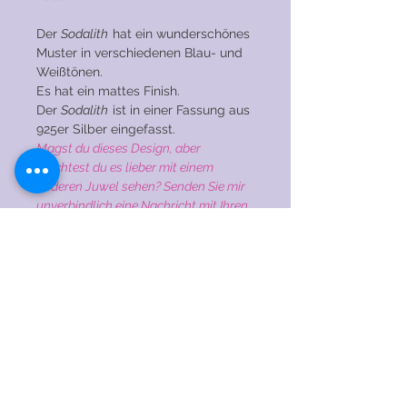
Der
Sodalith
hat ein wunderschönes
Muster in verschiedenen Blau- und
Weißtönen.
Es hat ein mattes Finish.
Der
Sodalith
ist in einer Fassung aus
925er Silber eingefasst.
Magst du dieses Design, aber
möchtest du es lieber mit einem
anderen Juwel sehen? Senden Sie mir
unverbindlich eine Nachricht mit Ihren
Wünschen! Ich habe viele Edelsteine
auf Lager!
PFLEGEHINWEISE
→ Tragen Sie den Anhänger NICHT
beim Schlafen, Duschen, Schwimmen,
Trainieren oder anderen
© 2020 by RENAEJEWELS. Stolz erstellt mit
anstrengenden Aktivitäten.
Wix.com
→ Vermeiden Sie Kontakt und / oder