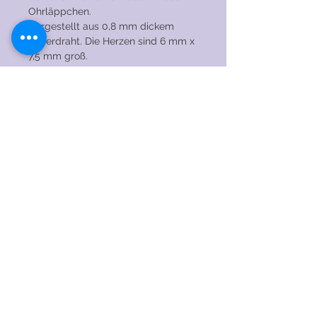
Ohrläppchen.
Hergestellt aus 0,8 mm dickem
Silberdraht. Die Herzen sind 6 mm x
7,5 mm groß.
PFLEGEHINWEISE
→ Tragen Sie die Ohrringe NICHT beim
Schlafen, Duschen, Schwimmen,
Trainieren oder bei anderen
© 2020 by RENAEJEWELS. Stolz erstellt mit
anstrengenden Aktivitäten.
Wix.com
→ Vermeiden Sie Kontakt und / oder
verwenden Sie Chemikalien,
Lösungsmittel, Parfüm und Make-up in
der Nähe des Schmucks, da diese den
Schmuck beschädigen können.
→ Lassen Sie die Ohrringe nicht auf
harte Oberflächen fallen, da dies zu
Kratzern führen kann.
→ Um Ihre Ohrringe zu reinigen,
tauchen Sie sie in Seifenwasser und
wischen Sie sie mit einer weichen