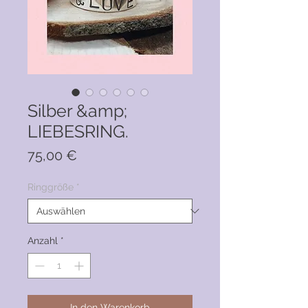
Silber &amp;
LIEBESRING.
Preis
75,00 €
Ringgröße
*
Anzahl
*
In den Warenkorb