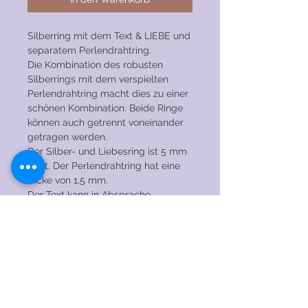
Silberring mit dem Text & LIEBE und
separatem Perlendrahtring.
Die Kombination des robusten
Silberrings mit dem verspielten
Perlendrahtring macht dies zu einer
schönen Kombination. Beide Ringe
können auch getrennt voneinander
getragen werden.
Der Silber- und Liebesring ist 5 mm
breit. Der Perlendrahtring hat eine
Dicke von 1,5 mm.
Der Text kann in Absprache
angepasst werden. Bitte zögern Sie
nicht, mich für die Möglichkeiten zu
kontaktieren!
PFLEGEHINWEISE
→ Tragen Sie den Ring NICHT beim