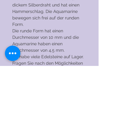
dickem Silberdraht und hat einen
Hammerschlag. Die Aquamarine
bewegen sich frei auf der runden
Form.
Die runde Form hat einen
Durchmesser von 10 mm und die
Aquamarine haben einen
Durchmesser von 4,5 mm.
Ich habe viele Edelsteine auf Lager.
Fragen Sie nach den Möglichkeiten
dieser Ohrringe mit einem anderen
Edelstein!
PFLEGEHINWEISE
→ Tragen Sie die Ohrringe NICHT beim
Schlafen, Duschen, Schwimmen,
Trainieren oder bei anderen
© 2020 by RENAEJEWELS. Stolz erstellt mit
anstrengenden Aktivitäten.
Wix.com
→ Vermeiden Sie Kontakt und / oder
verwenden Sie Chemikalien,