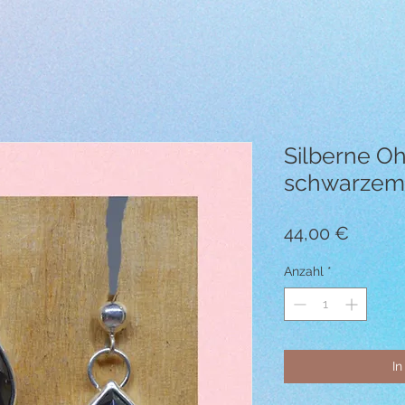
Silberne Oh
schwarzem 
Preis
44,00 €
Anzahl
*
In