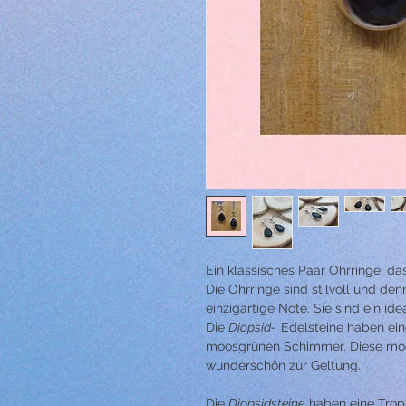
Ein klassisches Paar Ohrringe, das
Die Ohrringe sind stilvoll und den
einzigartige Note. Sie sind ein id
Die
Diopsid-
Edelsteine haben ei
moosgrünen Schimmer. Diese mo
wunderschön zur Geltung.
Die
Diopsidsteine
haben eine Trop