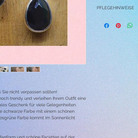
PFLEGEHINWEISE
→ Tragen Sie die Ohr
Duschen, Schwimmen, 
anstrengenden Aktivit
→ Vermeiden Sie Kont
Chemikalien, Lösungs
Nähe des Schmucks, 
können.
→ Lassen Sie die Ohrr
fallen, da dies zu Kra
→ Um Ihre Ohrringe zu
Seifenwasser und wisc
Zahnbürste ab. Wenn Si
Ohrringe zum Spülen 
 Sie nicht verpassen sollten!
Wasser. Dann tupfen 
noch trendy und verleihen Ihrem Outfit eine
trocken.
eales Geschenk für viele Gelegenheiten.
ne schwarze Farbe mit einem schönen
osgrüne Farbe kommt im Sonnenlicht
fenform und schöne Facetten auf der