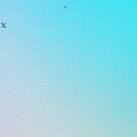
ringe NICHT beim Schlafen,
Trainieren oder bei anderen
äten.
akt und / oder verwenden Sie
mittel, Parfüm und Make-up in der
da diese den Schmuck beschädigen
inge nicht auf harte Oberflächen
tzern führen kann.
 reinigen, tauchen Sie sie in
hen Sie sie mit einer weichen
e fertig sind, tauchen Sie die
in eine Schüssel mit warmem
Sie sie mit einem weichen Handtuch