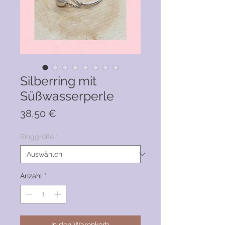
Silberring mit
Süßwasserperle
Preis
38,50 €
Ringgröße
*
Anzahl
*
In den Warenkorb