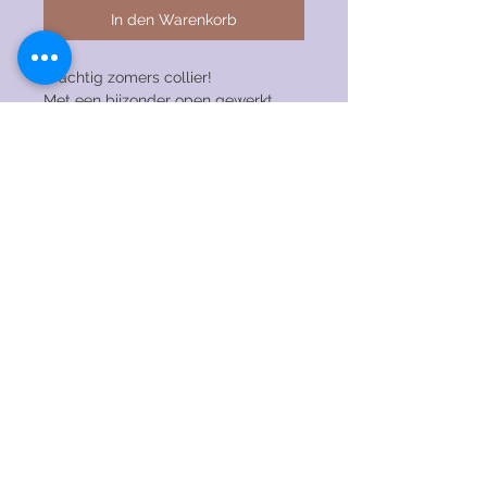
In den Warenkorb
Prachtig zomers collier!
Met een bijzonder open gewerkt
schelp detail.
Op verschillende lengtes
verstelbaar.
© 2020 by RENAEJEWELS. Stolz erstellt mit
Wix.com